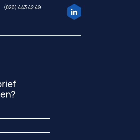
(026) 443 42 49
rief
gen?