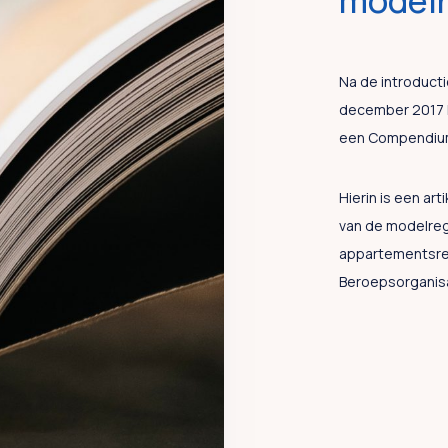
model
Na de introduct
december 2017 
een Compendium
Hierin is een ar
van de modelregl
appartementsrec
Beroepsorganisa