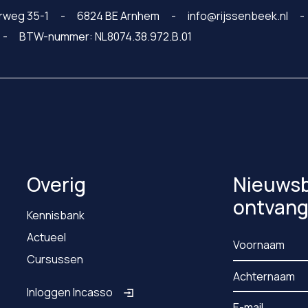
rweg 35-1
6824 BE Arnhem
info@rijssenbeek.nl
BTW-nummer: NL8074.38.972.B.01
Overig
Nieuwsb
ontvan
Kennisbank
Actueel
Cursussen
Inloggen Incasso