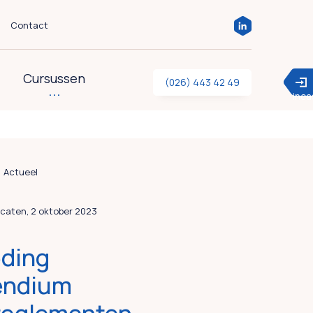
Contact
Cursussen
(026) 443 42 49
inc
Actueel
caten, 2 oktober 2023
ding
ndium