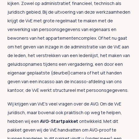
kijken. Zowel op administratief, financieel, technisch als
juridisch gebied. Bij de uitvoering van deze werkzaamheden
krijgt de VvE met grote regelmaat te maken met de
verwerking van persoonsgegevens van eigenaars en
bewoners van het appartementencomplex. Of het nu gaat
om het geven van inzage in de administratie van de VvE aan
de leden, het verstrekken van een ledenlijst, het maken van
geluidsopnames tijdens een vergadering, een door een
eigenaar geplaatste (deurbel)camera of het uit handen
geven van een incasso aan de incasso-afdeling van ons
kantoor, de VvE werkt structureel met persoonsgegevens.
Wij krijgen van VvE’s veel vragen over de AVG. Om de VvE
juridisch, maar bovenal ook praktisch op weg te helpen,
hebben wij een
AVG-Startpakket
ontwikkeld. Met dit
pakket geven wij de VvE handvatten om AVG-proof te
kunnen handelen. In dit pakket vindt u (onder meer) een