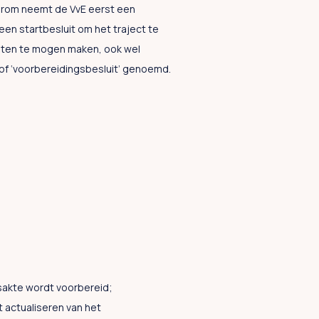
arom neemt de VvE eerst een
 een startbesluit om het traject te
sten te mogen maken, ook wel
’ of ‘voorbereidingsbesluit’ genoemd.
gsakte wordt voorbereid;
 actualiseren van het