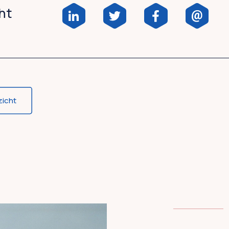
cht
zicht