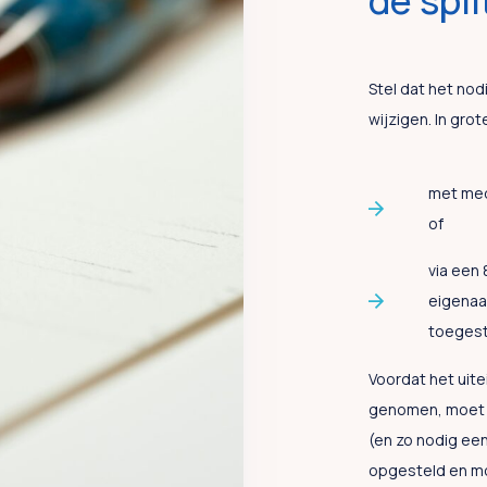
de spl
Stel dat het nodi
wijzigen. In gro
met med
of
via een 
eigenaar
toegest
Voordat het uite
genomen, moet e
(en zo nodig ee
opgesteld en m