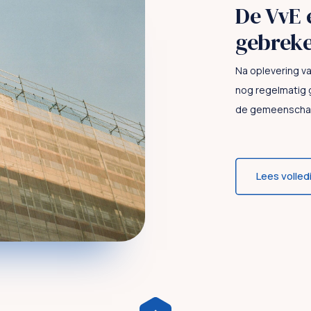
De VvE 
gebrek
Na oplevering 
nog regelmatig 
de gemeenschapp
Lees volled