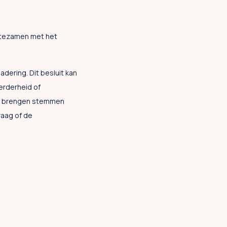
t tezamen met het
ering. Dit besluit kan
erderheid of
 te brengen stemmen
raag of de