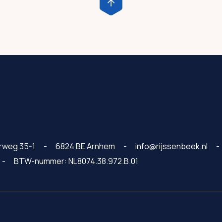
rweg 35-1
6824 BE Arnhem
info@rijssenbeek.nl
BTW-nummer: NL8074.38.972.B.01