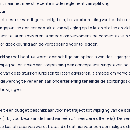
nt naar het meest recente modelreglement van splitsing.
uur
et bestuur wordt gemachtigd om, ter voorbereiding van het latere w
angspunten een conceptakte van wijziging op te laten stellen en zic
isch te laten adviseren, alsmede om vervolgens de conceptakte in 
 ter goedkeuring aan de vergadering voor te leggen.
rking:
het bestuur wordt gemachtigd om op basis van de uitgangs
ijziging, en indien van toepassing een concept splitsingstekening, 
ud van deze stukken juridisch te laten adviseren, alsmede om vervo
ewerking te verlenen aan ondertekening teneinde de splitsingsak
te wijzigen.
lt een budget beschikbaar voor het traject tot wijziging van de spl
er), bij voorkeur aan de hand van één of meerdere offerte(s). De ve
 de kas of reserves wordt betaald of dat hiervoor een eenmalige ext