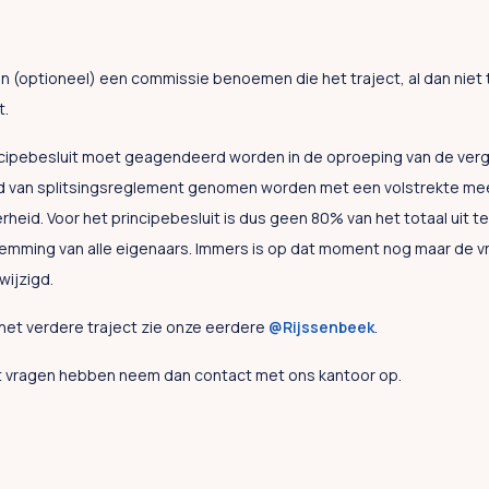
n (optioneel) een commissie benoemen die het traject, al dan nie
t.
cipebesluit moet geagendeerd worden in de oproeping van de vergad
oud van splitsingsreglement genomen worden met een volstrekte me
heid. Voor het principebesluit is dus geen 80% van het totaal uit
temming van alle eigenaars. Immers is op dat moment nog maar de v
wijzigd.
 het verdere traject zie onze eerdere
@Rijssenbeek
.
ct vragen hebben neem dan contact met ons kantoor op.