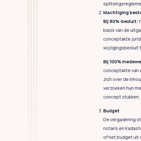
splitsingsregleme
Machtiging best
Bij 80%-besluit:
h
basis van de uitg
conceptakte jurid
wijzigingsbesluit
Bij 100% medewe
conceptakte van w
zich over de inho
verzoeken hun med
concept stukken, 
Budget
De vergadering ste
notaris en Kadast
of het budget uit