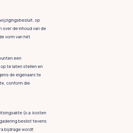
ijzigingsbesluit, op
h over de inhoud van de
de vorm van hét
punten een
op te laten stellen en
lgens de eigenaars te
te, conform die
itsingsakte (o.a. kosten
rgadering beslist tevens
ra bijdrage wordt