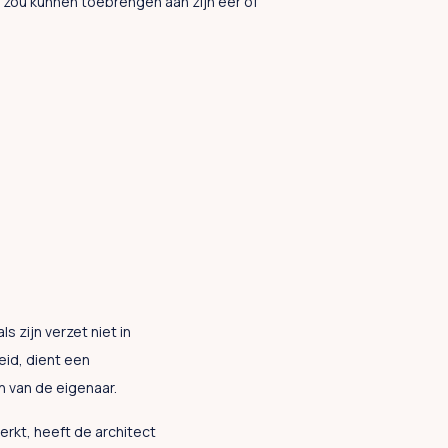
 zou kunnen toebrengen aan zijn eer of
s zijn verzet niet in
heid, dient een
 van de eigenaar.
rkt, heeft de architect