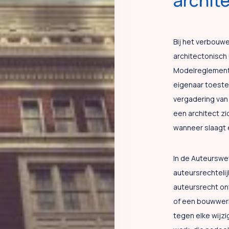
archit
Bij het verbouw
architectonisch 
Modelreglemente
eigenaar toeste
vergadering van 
een architect zi
wanneer slaagt 
In de Auteurswe
auteursrechteli
auteursrecht on
of een bouwwerk.
tegen elke wijzi