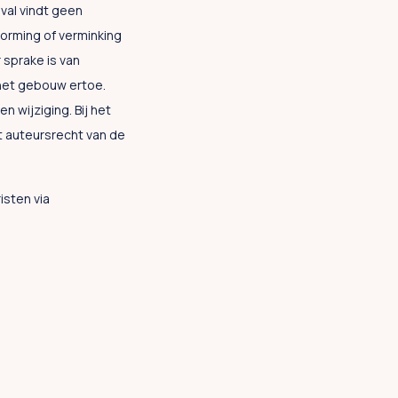
eval vindt geen
vorming of verminking
 sprake is van
 het gebouw ertoe.
 wijziging. Bij het
t auteursrecht van de
isten via