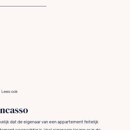
Lees ook
incasso
ikelijk dat de eigenaar van een appartement feitelijk
rtement woonachtig is. Veel eigenaars kiezen er in de