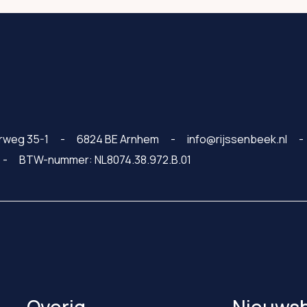
rweg 35-1
6824 BE Arnhem
info@rijssenbeek.nl
BTW-nummer: NL8074.38.972.B.01