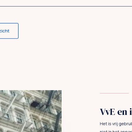
zicht
VvE en 
Het is vrij gebru
niet in het appa