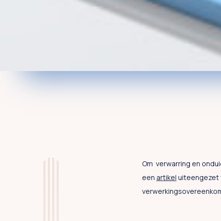
Om verwarring en onduid
een
artikel
uiteengezet w
verwerkingsovereenkom