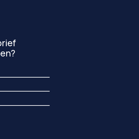
rief
gen?