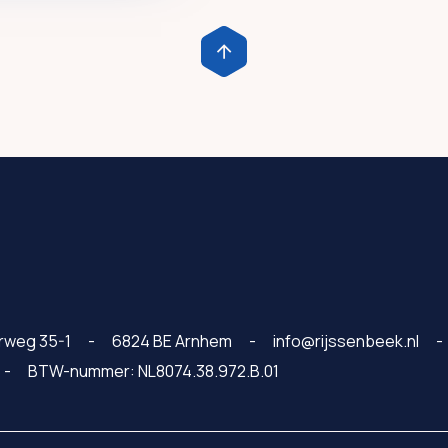
rweg 35-1
6824 BE Arnhem
info@rijssenbeek.nl
BTW-nummer: NL8074.38.972.B.01