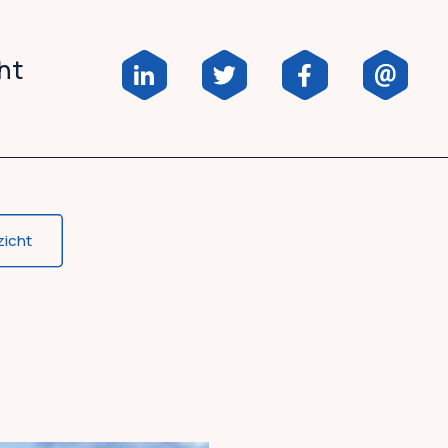
cht
zicht