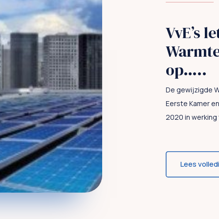
VvE’s l
Warmtew
op…..
De gewijzigde W
Eerste Kamer en 
2020 in werking 
Lees volled