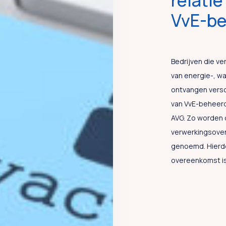
relatie
VvE-be
Bedrijven die ve
van energie-, wa
ontvangen vers
van VvE-beheerde
AVG. Zo worden 
verwerkingsove
genoemd. Hierdo
overeenkomst i