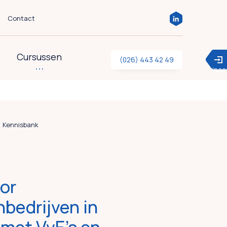
Contact
Cursussen
(026) 443 42 49
inc
Kennisbank
or
nbedrijven in