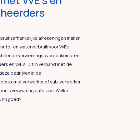
 met VvE’s en
heerders
rbruiksafhankelijke afrekeningen maken
rmte- en waterverbruik voor VvE’s,
chillende verwerkingsovereenkomsten
rs en VvE’s. Dit in verband met de
deze bedrijven in de
reenkomst verwerker of sub-verwerker
or is verwarring ontstaan. Welke
s nu goed?