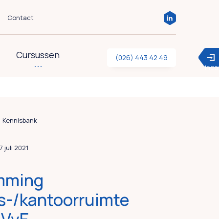
Contact
Cursussen
(026) 443 42 49
inc
Kennisbank
27 juli 2021
mming
fs-/kantoorruimte