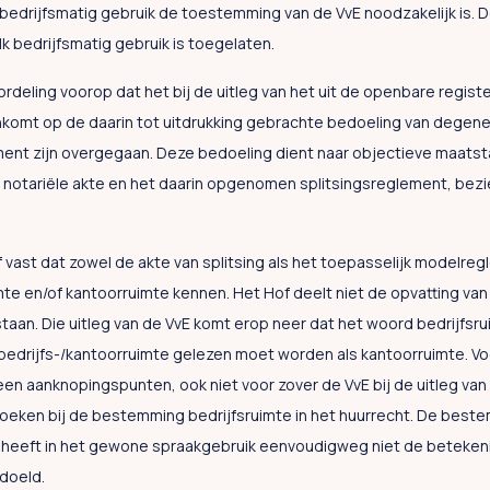
 bedrijfsmatig gebruik de toestemming van de VvE noodzakelijk is. 
elk bedrijfsmatig gebruik is toegelaten.
ordeling voorop dat het bij de uitleg van het uit de openbare regist
komt op de daarin tot uitdrukking gebrachte bedoeling van degenen
ment zijn overgegaan. Deze bedoeling dient naar objectieve maats
e notariële akte en het daarin opgenomen splitsingsreglement, bezien
f vast dat zowel de akte van splitsing als het toepasselijk modelr
imte en/of kantoorruimte kennen. Het Hof deelt niet de opvatting van 
taan. Die uitleg van de VvE komt erop neer dat het woord bedrijfsr
bedrijfs-/kantoorruimte gelezen moet worden als kantoorruimte. Voo
een aanknopingspunten, ook niet voor zover de VvE bij de uitleg v
oeken bij de bestemming bedrijfsruimte in het huurrecht. De best
 heeft in het gewone spraakgebruik eenvoudigweg niet de betekenis
doeld.