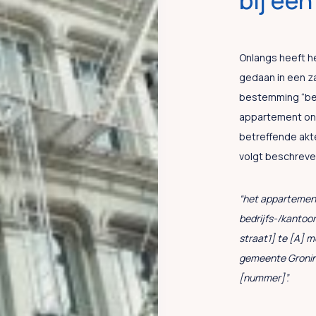
bij een
Onlangs heeft h
gedaan in een za
bestemming “bed
appartement ond
betreffende akte
volgt beschreve
“het appartemen
bedrijfs-/kantoo
straat1] te [A] 
gemeente Gronin
[nummer]”.