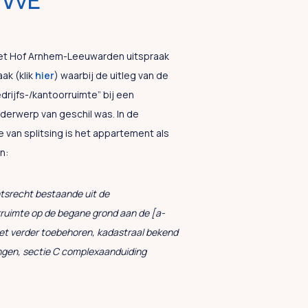
 VvE
et Hof Arnhem-Leeuwarden uitspraak
ak (klik
hier
) waarbij de uitleg van de
rijfs-/kantoorruimte” bij een
erwerp van geschil was. In de
 van splitsing is het appartement als
n:
tsrecht bestaande uit de
rruimte op de begane grond aan de [a-
met verder toebehoren, kadastraal bekend
gen, sectie C complexaanduiding