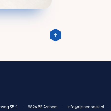
rweg 35-1
6824 BE Arnhem
info@rijssenbeek.nl