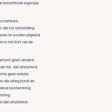
De betreffende eigenaar
ers kenbare
 die tot vaststelling
taven te worden afgeleid
 in het licht van de
eglement geen verdere
de VvE, dat uitsluitend
uimte geen enkele
r die uitleg biedt de
an deze bestemming
emming
 dat uitsluitend