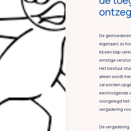
de toe
ontze
De gemoederen 
eigenaars zo ho
lid een klap ve
ernstige versto
Het bestuur stuu
alleen wordt me
zal worden opge
eerstvolgende v
voorgelegd het 
vergadering voo
De vergadering 