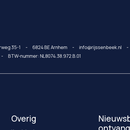
rweg 35-1
6824 BE Arnhem
info@rijssenbeek.nl
BTW-nummer: NL8074.38.972.B.01
Overig
Nieuwsb
ontvan