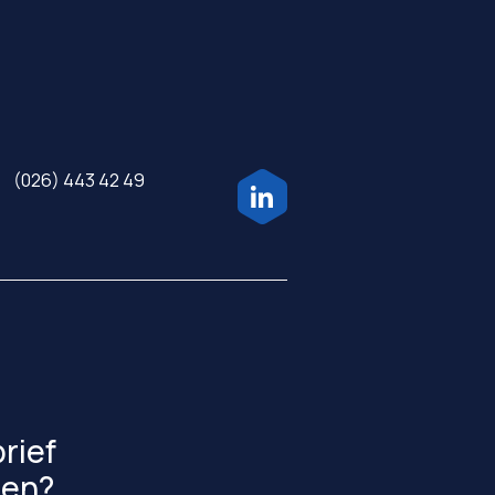
(026) 443 42 49
rief
gen?