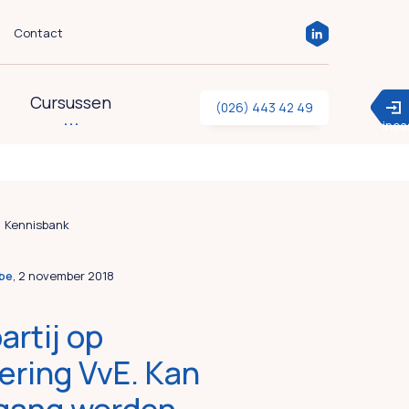
Contact
Cursussen
(026) 443 42 49
inc
Kennisbank
bbe
, 2 november 2018
artij op
ering VvE. Kan