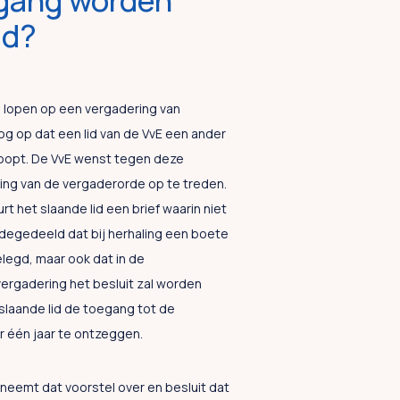
gang worden
gd?
lopen op een vergadering van
og op dat een lid van de VvE een ander
rkoopt. De VvE wenst tegen deze
ring van de vergaderorde op te treden.
rt het slaande lid een brief waarin niet
degedeeld dat bij herhaling een boete
legd, maar ook dat in de
ergadering het besluit zal worden
slaande lid de toegang tot de
r één jaar te ontzeggen.
neemt dat voorstel over en besluit dat