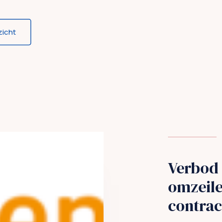
zicht
Verbod 
omzeil
contra