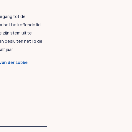
oegang tot de
or het betreffende lid
 zijn stem uit te
n besluiten het lid de
f jaar.
van der Lubbe
.