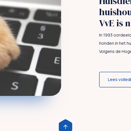
Huisdie
huishou
VvE is n
In 1993 oordeel
honden in het hu
Volgens de Hoge
Lees volled