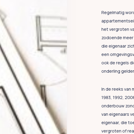
Regelmatig word
appartementsei
het vergroten v
zodoende meer w
die eigenaar zic
een omgevingsv
ook de regels d
onderling gelden
In de reeks van 
1983, 1992, 2006
onderbouw zond
van eigenaars ve
eigenaar, die to
vergroten of rea