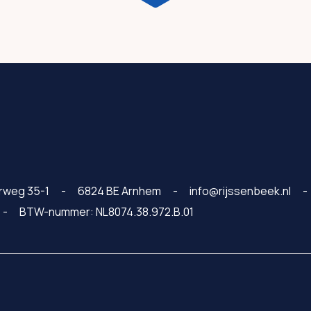
rweg 35-1
6824 BE Arnhem
info@rijssenbeek.nl
BTW-nummer: NL8074.38.972.B.01