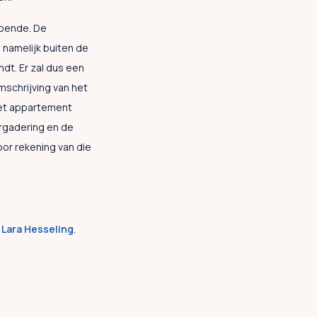
doende. De
 namelijk buiten de
dt. Er zal dus een
mschrijving van het
et appartement
rgadering en de
or rekening van die
 Lara Hesseling
.