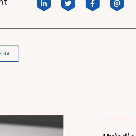
cht
zicht