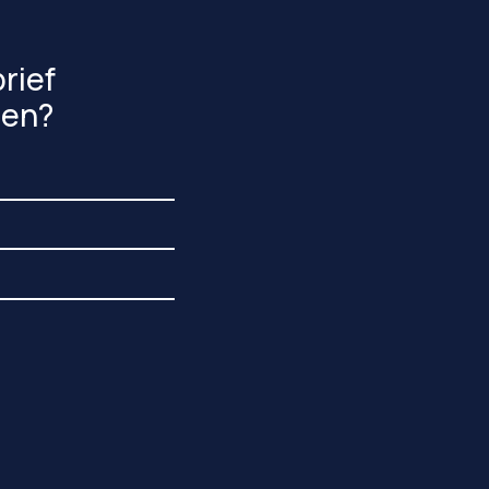
rief
gen?