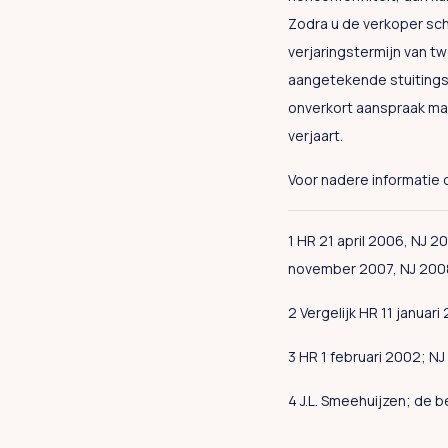
Zodra u de verkoper sch
verjaringstermijn van t
aangetekende stuitingsb
onverkort aanspraak maa
verjaart.
Voor nadere informatie 
1 HR 21 april 2006, NJ 
november 2007, NJ 2008, 
2 Vergelijk HR 11 januar
3 HR 1 februari 2002; NJ
4 J.L. Smeehuijzen; de b