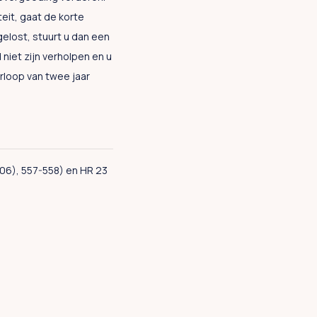
eit, gaat de korte
gelost, stuurt u dan een
niet zijn verholpen en u
rloop van twee jaar
006), 557-558) en HR 23