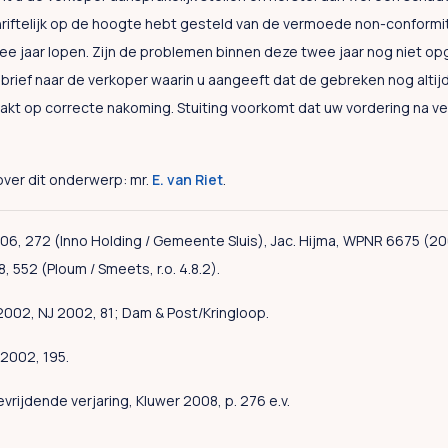
riftelijk op de hoogte hebt gesteld van de vermoede non-conformit
wee jaar lopen. Zijn de problemen binnen deze twee jaar nog niet op
rief naar de verkoper waarin u aangeeft dat de gebreken nog altijd 
kt op correcte nakoming. Stuiting voorkomt dat uw vordering na ve
over dit onderwerp: mr.
E. van Riet
.
2006, 272 (Inno Holding / Gemeente Sluis), Jac. Hijma, WPNR 6675 (2
552 (Ploum / Smeets, r.o. 4.8.2).
i 2002, NJ 2002, 81; Dam & Post/Kringloop.
 2002, 195.
evrijdende verjaring, Kluwer 2008, p. 276 e.v.