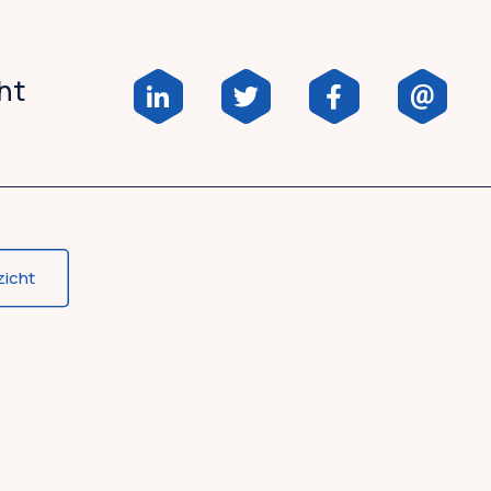
cht
zicht