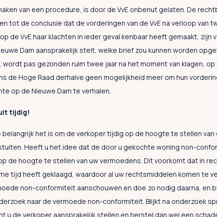
maken van een procedure, is door de VvE onbenut gelaten. De rech
en tot de conclusie dat de vorderingen van de VvE na verloop van 
 de VvE haar klachten in ieder geval kenbaar heeft gemaakt, zijn v
Nieuwe Dam aansprakelijk stelt, welke brief zou kunnen worden opgev
ng, wordt pas gezonden ruim twee jaar na het moment van klagen, o
ens de Hoge Raad derhalve geen mogelijkheid meer om hun vorderi
chte op de Nieuwe Dam te verhalen.
it tijdig!
oe belangrijk het is om de verkoper tijdig op de hoogte te stellen va
stuiten. Heeft u het idee dat de door u gekochte woning non-conform
k op de hoogte te stellen van uw vermoedens. Dit voorkomt dat in r
me tijd heeft geklaagd, waardoor al uw rechtsmiddelen komen te ver
oede non-conformiteit aanschouwen en doe zo nodig daarna, en bij
derzoek naar de vermoede non-conformiteit. Blijkt na onderzoek spr
nt u de verkoper aansprakelijk stellen en herstel dan wel een scha