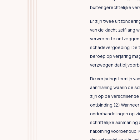
buitengerechtelijke verk
Er zijn twee uitzonderin
van de klacht zelf lang 
verweren te ontzeggen. 
schadevergoeding. De tw
beroep op verjaring mag
verzwegen dat bijvoorbe
De verjaringstermijn van
aanmaning waarin de sch
zijn op de verschillend
ontbinding.(2) Wanneer 
onderhandelingen op zich
schriftelijke aanmaning 
nakoming voorbehoud. Ma
dat zal veelal zo zijn,