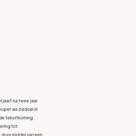
rjaart na twee jaar
koper als bedoel in
n de tekortkoming
ering tot
door middel van een