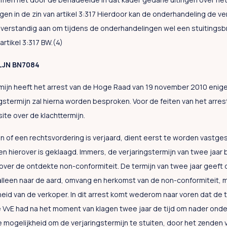
ingen in de zin van artikel 3:317 Hierdoor kan de onderhandeling de ve
verstandig aan om tijdens de onderhandelingen wel een stuitingsbri
 artikel 3:317 BW.(4)
 LJN BN7084
mijn heeft het arrest van de Hoge Raad van 19 november 2010 enige 
ingstermijn zal hierna worden besproken. Voor de feiten van het arre
ite over de klachttermijn.
n of een rechtsvordering is verjaard, dient eerst te worden vastg
en hierover is geklaagd. Immers, de verjaringstermijn van twee jaar 
ver de ontdekte non-conformiteit. De termijn van twee jaar geeft 
alleen naar de aard, omvang en herkomst van de non-conformiteit, 
eid van de verkoper. In dit arrest komt wederom naar voren dat de t
 De VvE had na het moment van klagen twee jaar de tijd om nader ond
 mogelijkheid om de verjaringstermijn te stuiten, door het zenden v