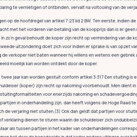
laring te vernietigen of ontbinden, vervalt na voltooiing van de verja
gen op de hoofdregel van artikel 7:23 lid 2 BW. Ten eerste, indien d
wacht met het vorderen van betaling van de koopprijs dan is er geen
In zo’n geval behoudt de koper zijn recht op vermindering van de ko
eede uitzondering doet zich voor indien er sprake is van opzet va
 de verkoper niet baten wanneer hij willens en wetens een gebrek 
eld moeilijk kan worden ontdekt door de koper.
 twee jaar kan worden gestuit conform artikel 3:317 Een stuiting is ee
uldeiser (koper) zijn recht op nakoming voorbehoudt. Men dient in 
e stuitingformaliteiten voor enerzijds nakoming en schadevergoedin
partijen in onderhandeling zijn, dan heeft volgens de Hoge Raad t
 de verjaring niet stuiten.(3) Ook dan geldt dat partijen voor stuit
of verklaring dienen te sturen waarin de schuldeiser zich ondubbelzi
ar als tussen partijen in het kader van onderhandelingen corresp
 zal men het door de benadeelde in dat kader gedane uitingen over h