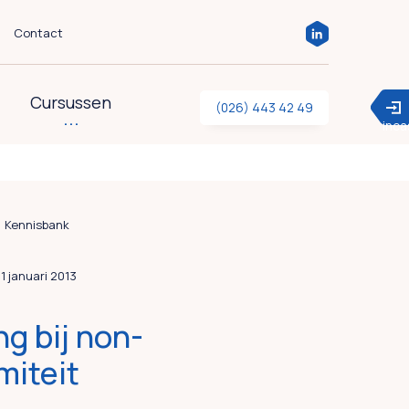
Contact
Cursussen
(026) 443 42 49
inc
Kennisbank
21 januari 2013
ng bij non-
miteit