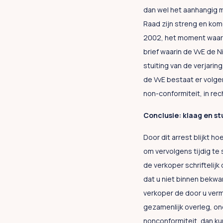
dan wel het aanhangig 
Raad zijn streng en kom
2002, het moment waarop
brief waarin de VvE de 
stuiting van de verjari
de VvE bestaat er volg
non-conformiteit, in re
Conclusie: klaag en stu
Door dit arrest blijkt h
om vervolgens tijdig te 
de verkoper schriftelij
dat u niet binnen bekwa
verkoper de door u verm
gezamenlijk overleg, on
nonconformiteit, dan ku