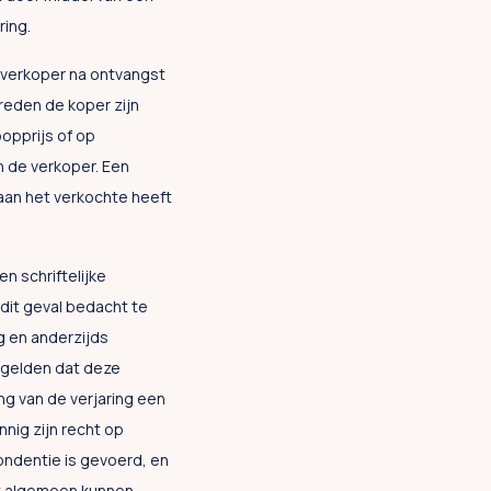
ring.
e verkoper na ontvangst
 reden de koper zijn
opprijs of op
n de verkoper. Een
aan het verkochte heeft
n schriftelijke
dit geval bedacht te
g en anderzijds
e gelden dat deze
ing van de verjaring een
nnig zijn recht op
ondentie is gevoerd, en
et algemeen kunnen