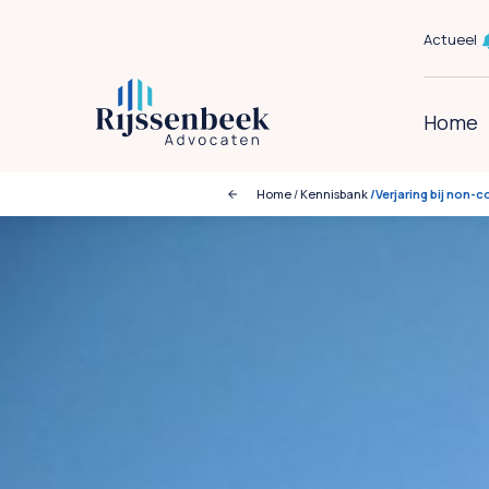
Actueel
Home
Home
/
Kennisbank
/Verjaring bij non-c