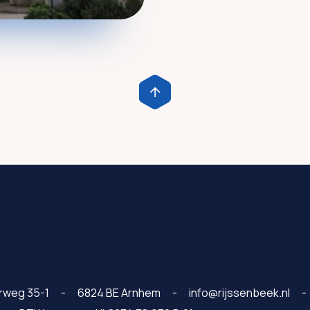
rweg 35-1
6824 BE Arnhem
info@rijssenbeek.nl