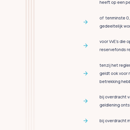
heeft op een pe
of tenminste 
gedeeltelijk wo
voor VvE’s die 
reservefonds re
tenzij het regl
geldt ook voor
betrekking heb
bij overdracht 
geldlening onts
bij overdracht 