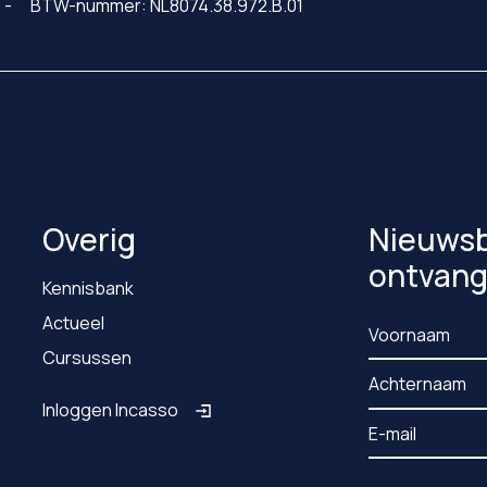
BTW-nummer: NL8074.38.972.B.01
Overig
Nieuwsb
ontvan
Kennisbank
Actueel
Cursussen
Inloggen Incasso