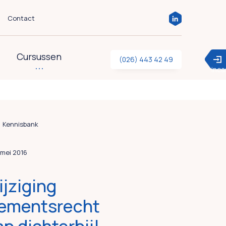
Contact
Cursussen
(026) 443 42 49
inc
Kennisbank
1 mei 2016
jziging
ementsrecht