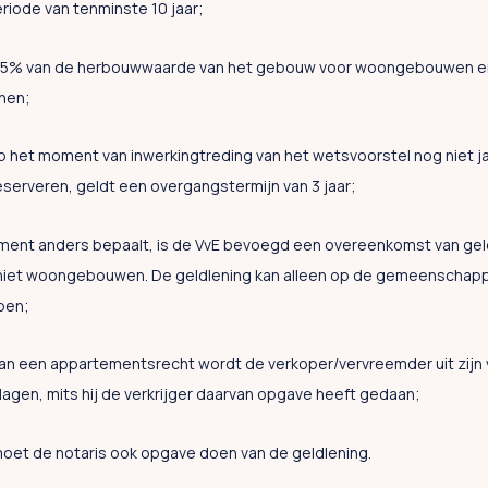
riode van tenminste 10 jaar;
0,5% van de herbouwwaarde van het gebouw voor woongebouwen 
nen;
op het moment van inwerkingtreding van het wetsvoorstel nog niet jaa
serveren, geldt een overgangstermijn van 3 jaar;
ement anders bepaalt, is de VvE bevoegd een overeenkomst van geld
 niet woongebouwen. De geldlening kan alleen op de gemeenschappe
ben;
van een appartementsrecht wordt de verkoper/vervreemder uit zijn v
lagen, mits hij de verkrijger daarvan opgave heeft gedaan;
moet de notaris ook opgave doen van de geldlening.