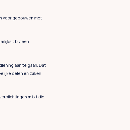
en voor gebouwen met
rlijks t.b.v een
lening aan te gaan. Dat
lijke delen en zaken
erplichtingen m.b.t die