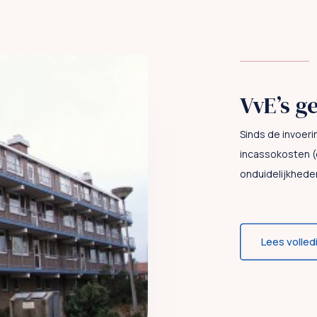
VvE’s g
Sinds de invoer
incassokosten (de
onduidelijkhede
Lees volled