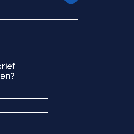
rief
gen?