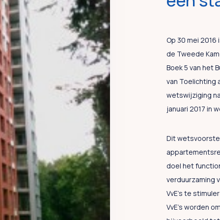
een sta
Op 30 mei 2016 i
de Tweede Kamer
Boek 5 van het B
van Toelichting
wetswijziging n
januari 2017 in w
Dit wetsvoorstel
appartementsrec
doel het functio
verduurzaming v
VvE’s te stimule
VvE’s worden om