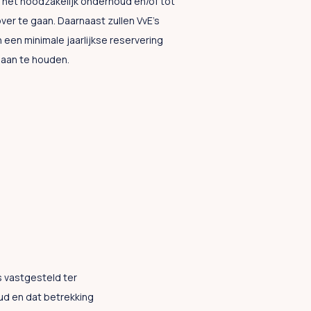
 het noodzakelijk onderhoud en/of tot
er te gaan. Daarnaast zullen VvE’s
 een minimale jaarlijkse reservering
aan te houden.
s vastgesteld ter
ud en dat betrekking