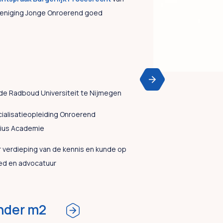
ereniging Jonge Onroerend goed
de Radboud Universiteit te Nijmegen
alisatieopleiding Onroerend
tius Academie
r verdieping van de kennis en kunde op
ed en advocatuur
nder m2