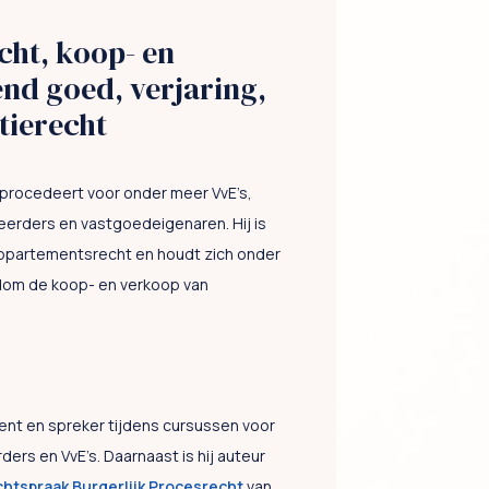
ht, koop- en
nd goed, verjaring,
tierecht
 procedeert voor onder meer VvE’s,
erders en vastgoedeigenaren. Hij is
ppartementsrecht en houdt zich onder
dom de koop- en verkoop van
ent en spreker tijdens cursussen voor
rs en VvE’s. Daarnaast is hij auteur
htspraak Burgerlijk Procesrecht
van