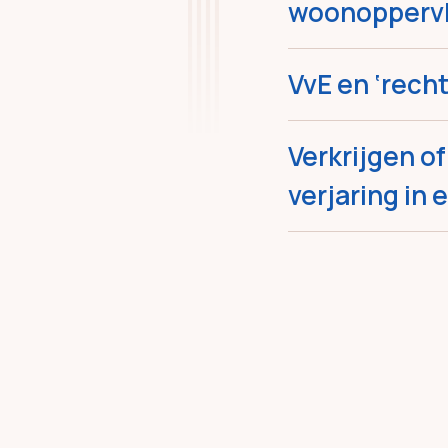
woonoppervl
VvE en ‘recht
Verkrijgen o
verjaring in 