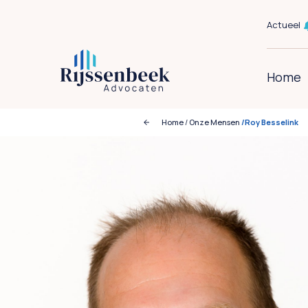
Actueel
Home
Home
/
Onze Mensen
/Roy Besselink