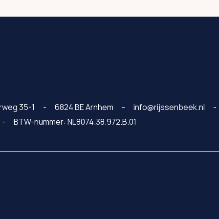
rweg 35-1
6824 BE Arnhem
info@rijssenbeek.nl
BTW-nummer: NL8074.38.972.B.01