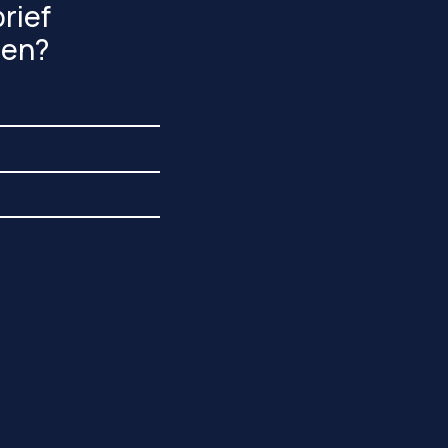
rief
gen?