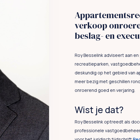
Appartementsrec
verkoop onroere
beslag- en execu
Roy Besselink adviseert aan en
recreatieparken, vastgoedbehe
deskundig op het gebied van a
meer bezig met geschillen ron
onroerend goed en verjaring.
Wist je dat?
Roy Besselink optreedt als doc
professionele vastgoedbeheerde
voor het juridisch tijdschrift
Rec