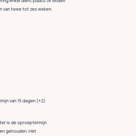
ing enkel dient plaats te vinden
jn van twee tot zes weken.
mijn van 15 dagen (+2)
ter is de oproeptermijn
den gehouden. Het