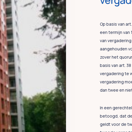
vergad
Op basis van art
een termijn van
van vergadering
aangehouden voo
zover het quoru
basis van art. 3
vergadering te
vergadering mo
dan twee en niet
In een gerechtel
betoogd, dat de
geldt voor de t