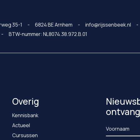
rweg 35-1
6824 BE Arnhem
info@rijssenbeek.nl
BTW-nummer: NL8074.38.972.B.01
Overig
Nieuwsb
ontvan
Kennisbank
Actueel
Cursussen