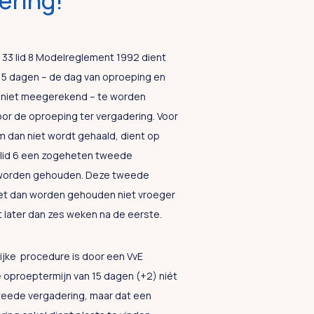
ering!
. 33 lid 8 Modelreglement 1992 dient
 15 dagen – de dag van oproeping en
 niet meegerekend – te worden
r de oproeping ter vergadering. Voor
m dan niet wordt gehaald, dient op
8 lid 6 een zogeheten tweede
 worden gehouden. Deze tweede
et dan worden gehouden niet vroeger
 later dan zes weken na de eerste.
ijke procedure is door een VvE
 oproeptermijn van 15 dagen (+2) niét
weede vergadering, maar dat een