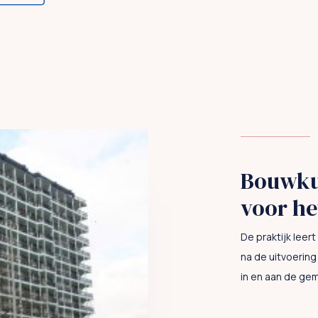
Bouwkun
voor he
De praktijk lee
na de uitvoerin
in en aan de gem