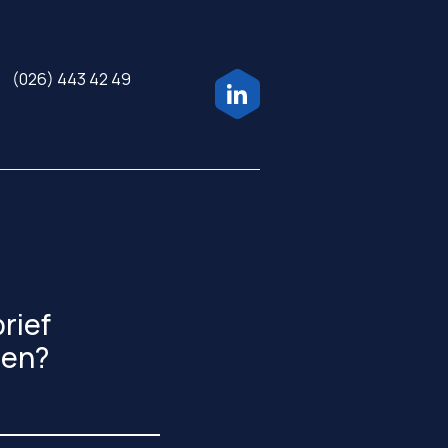
(026) 443 42 49
rief
gen?