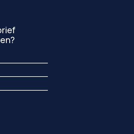
rief
gen?