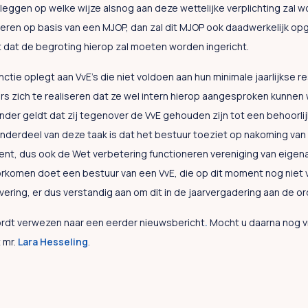
leggen op welke wijze alsnog aan deze wettelijke verplichting zal w
rveren op basis van een MJOP, dan zal dit MJOP ook daadwerkelijk 
 dat de begroting hierop zal moeten worden ingericht.
tie oplegt aan VvE’s die niet voldoen aan hun minimale jaarlijkse r
s zich te realiseren dat ze wel intern hierop aangesproken kunnen
nder geldt dat zij tegenover de VvE gehouden zijn tot een behoorlijk
nderdeel van deze taak is dat het bestuur toeziet op nakoming va
ent, dus ook de Wet verbetering functioneren vereniging van eigen
orkomen doet een bestuur van een VvE, die op dit moment nog niet 
rvering, er dus verstandig aan om dit in de jaarvergadering aan de or
ordt verwezen naar een eerder nieuwsbericht
.
Mocht u daarna nog v
 mr.
Lara Hesseling
.