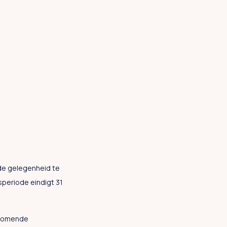
 de gelegenheid te
speriode eindigt 31
ankomende