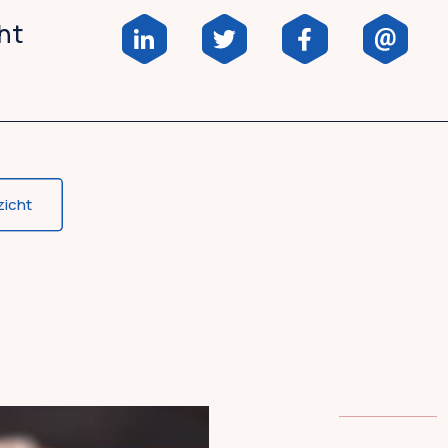
cht
zicht