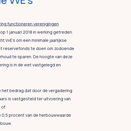
le VvE’s
ing functioneren verenigingen
 op 1 januari 2018 in werking getreden.
ht VvE’s om een minimale jaarlijkse
het reservefonds te doen om zodoende
rhoud te sparen. De hoogte van deze
vering is in de wet vastgelegd en
e het bedrag dat door de vergadering
ars is vastgesteld ter uitvoering van
 of
e 0,5 procent van de herbouwwaarde
ebouw.