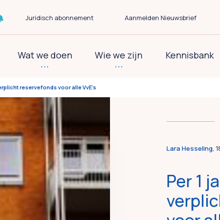
Juridisch abonnement
Aanmelden Nieuwsbrief
Wat we doen
Wie we zijn
Kennisbank
verplicht reservefonds voor alle VvE’s
Lara Hesseling
, 
Per 1 j
verpli