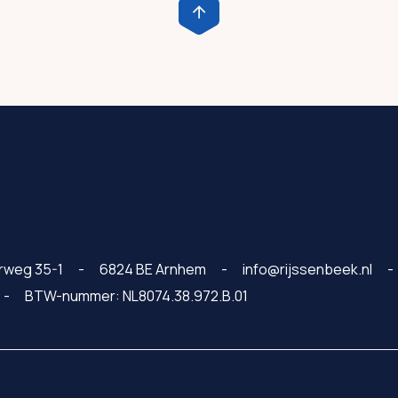
rweg 35-1
6824 BE Arnhem
info@rijssenbeek.nl
BTW-nummer: NL8074.38.972.B.01