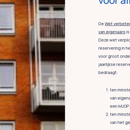
voor al
De
Wet verbeter
van eigenaars
is
Deze wet verplic
reservering in 
voor groot onde
jaarlijkse reser
bedraagt:
ten minst
van eigena
een MJOP;
ten minst
van het g